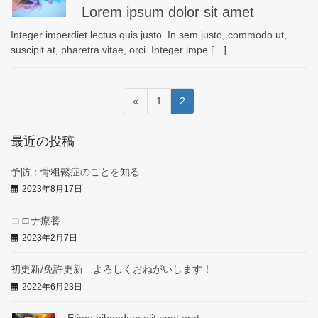
Lorem ipsum dolor sit amet
Integer imperdiet lectus quis justo. In sem justo, commodo ut,
suscipit at, pharetra vitae, orci. Integer impe […]
投
固
固
«
1
2
稿
定
定
ペ
ペ
の
最近の投稿
ー
ー
ペ
ジ
ジ
予防：骨粗鬆症のことを知る
ー
2023年8月17日
ジ
送
コロナ療養
り
2023年2月7日
初更新/免許更新 よろしくおねがいします！
2022年6月23日