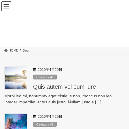
コ
ナ
TRIVE トライブ ピラティス&ス
ン
ビ
ポーツアロマ
テ
ゲ
ン
ー
ツ
シ
Blog
へ
ョ
ス
ン
キ
に
HOME
Blog
ッ
移
プ
動
2019年4月29日
Category #1
Quis autem vel eum iure
Morbi leo mi, nonummy eget tristique non, rhoncus non leo.
Integer imperdiet lectus quis justo. Nullam justo e […]
2019年4月29日
Category #1